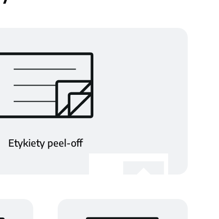
Etykiety peel-off