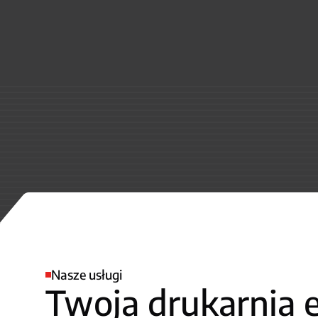
Nasze usługi
Twoja drukarnia 