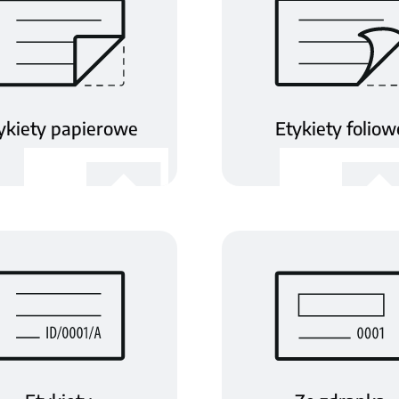
ykiety papierowe
Etykiety foliow