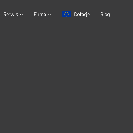
Serwis
Firma
Dotacje
Blog