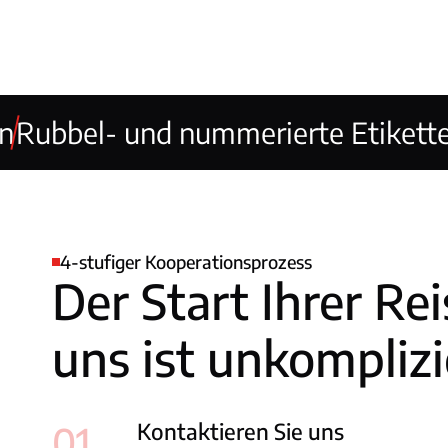
en
Rubbel- und nummerierte Etikett
4-stufiger Kooperationsprozess
Der Start Ihrer Re
uns ist unkomplizi
Kontaktieren Sie uns
01