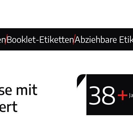
en
Booklet-Etiketten
Abziehbare Eti
38
+
ise mit
J
ert