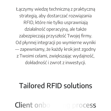
Łączymy wiedzę techniczną z praktyczną
strategią, aby dostarczać rozwiązania
RFID, które nie tylko usprawniają
działalność operacyjną, ale także
zabezpieczają przyszłość Twojej firmy.
Od płynnej integracji po wymierne wyniki
— zapewniamy, że każdy krok jest zgodny
z Twoimi celami, zwiększając wydajność,
dokładność i zwrot z inwestycji.
T
a
i
l
o
r
e
d
R
F
I
D
s
o
l
u
t
i
o
n
s
C
l
i
e
n
t
o
n
b
o
a
r
d
i
n
g
p
r
o
c
e
s
s